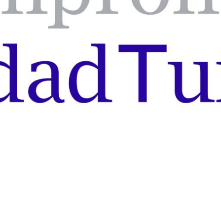
Alquiler
s Yates, Veleros y Lanchas Motoras para que disfrutes del mar de
Reventa