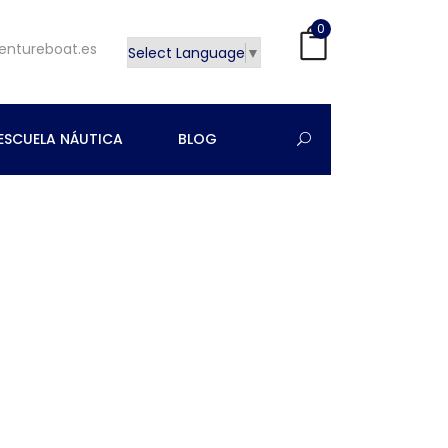
0
entureboat.es
Select Language
▼
ESCUELA NÁUTICA
BLOG