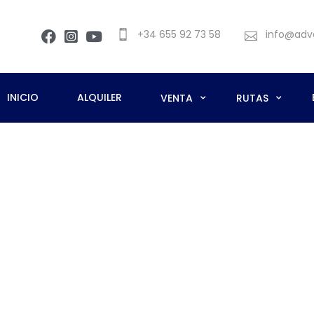
+34 655 92 73 58
info@adv
INICIO
ALQUILER
VENTA
RUTAS