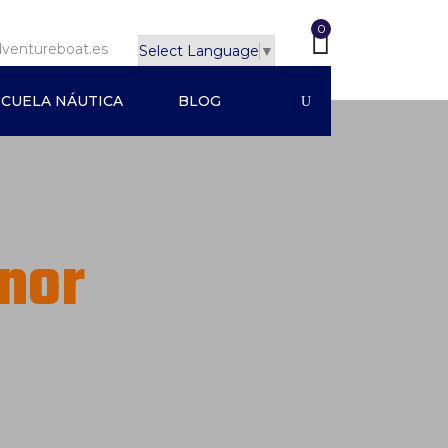
0
ventureboat.es
Select Language
▼
SCUELA NÁUTICA
BLOG
enor