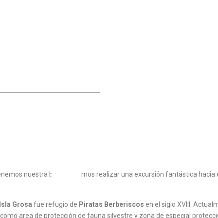
nemos nuestra base podemos realizar una excursión fantástica hacia 
Isla Grosa
fue refugio de
Piratas Berberiscos
en el siglo XVIII. Actua
como area de protección de fauna silvestre y zona de especial protecci