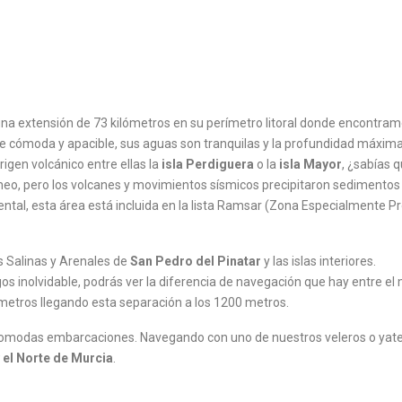
una extensión de 73 kilómetros en su perímetro litoral donde encontram
 cómoda y apacible, sus aguas son tranquilas y la profundidad máxima n
rigen volcánico entre ellas la
isla Perdiguera
o la
isla Mayor
, ¿sabías 
áneo, pero los volcanes y movimientos sísmicos precipitaron sedimento
l, esta área está incluida en la lista Ramsar (Zona Especialmente Pr
s Salinas y Arenales de
San Pedro del Pinatar
y las islas interiores.
gos inolvidable, podrás ver la diferencia de navegación que hay entre el
 metros llegando esta separación a los 1200 metros.
comodas embarcaciones. Navegando con uno de nuestros veleros o yates
y el Norte de Murcia
.