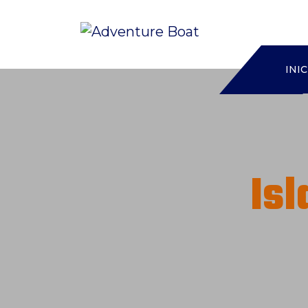
INIC
Isl