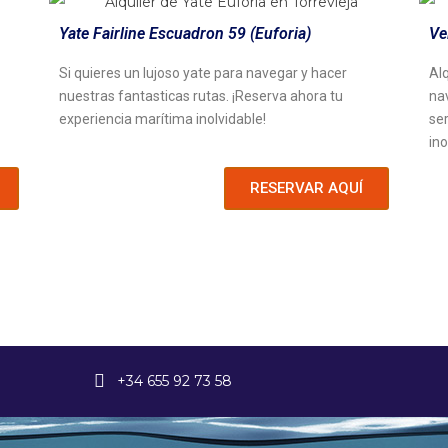
Yate Fairline Escuadron 59 (Euforia)
Ve
Si quieres un lujoso yate para navegar y hacer
Alq
nuestras fantasticas rutas. ¡Reserva ahora tu
nav
experiencia marítima inolvidable!
se
ino
RESERVAR AQUÍ
+34 655 92 73 58