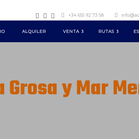
+34 655 92 73 58
info@ad
IO
ALQUILER
VENTA
RUTAS
E
a Grosa y Mar M