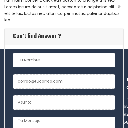
I am item content. Click edit button to change this text.
Lorem ipsum dolor sit amet, consectetur adipiscing elit. Ut
elit tellus, luctus nec ullamcorper mattis, pulvinar dapibus
leo.
Can’t find Answer ?
To
6
9
5