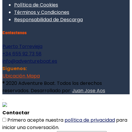
Política de Cookies
Términos y Condiciones
Responsabilidad de Descarga
Contactanos
Puerto Torrevieja
+34 655 92 73 58
info@adventureboat.es
Siguenos:
Ubicación Mapa
® 2020 Adventure Boat. Todos los derechos
reservados. Desarrollado por:
Juan Jose Aos
Contactar
Primero acepte nuestra
política de privacidad
para
iniciar una conversación.