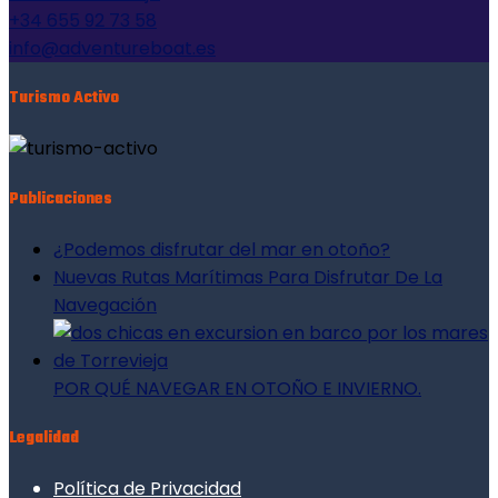
+34 655 92 73 58
info@adventureboat.es
Turismo Activo
Publicaciones
¿Podemos disfrutar del mar en otoño?
Nuevas Rutas Marítimas Para Disfrutar De La
Navegación
POR QUÉ NAVEGAR EN OTOÑO E INVIERNO.
Legalidad
Política de Privacidad