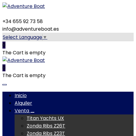
+34 655 92 73 58
info@adventureboat.es
Select Language
▼
0
The Cart is empty
0
The Cart is empty
Inicio
Alquiler
Venta
Titan Yachts UX
Zonda Ribs Z26T
Zonda Ribs Z23T