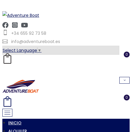
+34 655 92 73 58
info@adventureboat.es
Select Language
▼
0
0
INICIO
ALQUILER