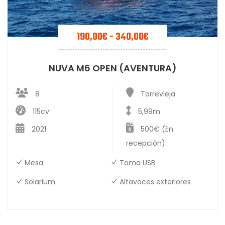
190,00
€
-
340,00
€
NUVA M6 OPEN (AVENTURA)
8
Torrevieja
115cv
5,99m
2021
500€ (En
recepción)
Mesa
Toma USB
Solarium
Altavoces exteriores