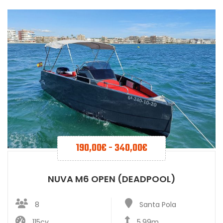
190,00
€
-
340,00
€
NUVA M6 OPEN (DEADPOOL)
8
Santa Pola
115cv
5,99m