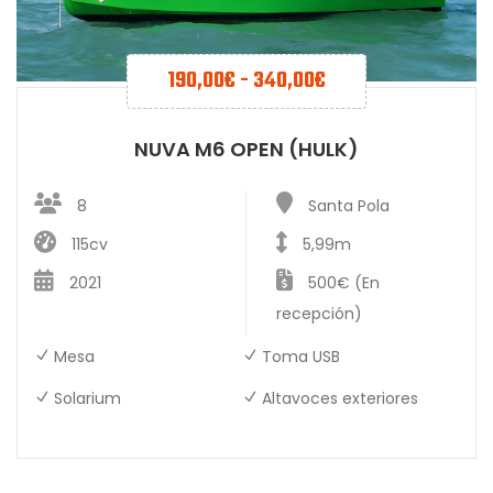
190,00
€
-
340,00
€
NUVA M6 OPEN (HULK)
8
Santa Pola
115cv
5,99m
2021
500€ (En
recepción)
Mesa
Toma USB
Solarium
Altavoces exteriores