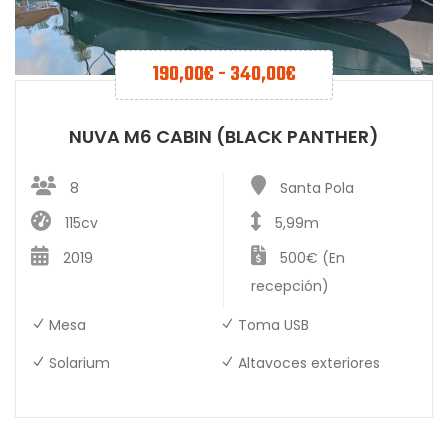
190,00
€
-
340,00
€
NUVA M6 CABIN (BLACK PANTHER)
8
Santa Pola
115cv
5,99m
2019
500€ (En
recepción)
Mesa
Toma USB
Solarium
Altavoces exteriores